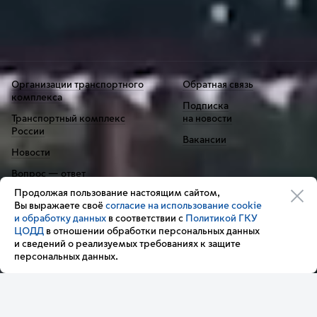
Организации транспортного
Обратная связь
комплекса
Подписка
Транспортный комплекс
на новости
России
Вакансии
Новости
Вопрос — ответ
Продолжая пользование настоящим сайтом,
Вы выражаете своё
согласие на использование cookie
Контакт-центр «Московский транспорт»
и обработку данных
в соответствии с
Политикой ГКУ
+7 495 539-54-54
ЦОДД
в отношении обработки персональных данных
3210
и сведений о реализуемых требованиях к защите
(с мобильного телефона)
персональных данных.
Мы в соц. сетях