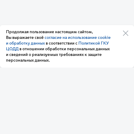
Продолжая пользование настоящим сайтом,
Организации транспортного
Обратная связь
Вы выражаете своё
согласие на использование cookie
комплекса
Подписка
и обработку данных
в соответствии с
Политикой ГКУ
Транспортный комплекс
на новости
ЦОДД
в отношении обработки персональных данных
России
и сведений о реализуемых требованиях к защите
Вакансии
персональных данных.
Новости
Вопрос — ответ
Контакт-центр «Московский транспорт»
+7 495 539-54-54
3210
(с мобильного телефона)
Мы в соц. сетях