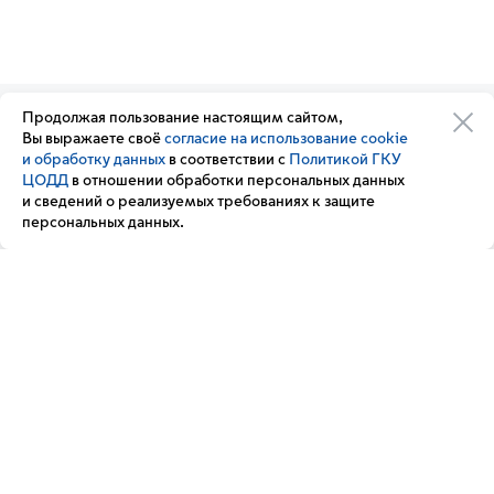
Продолжая пользование настоящим сайтом,
Организации транспортного
Обратная связь
Вы выражаете своё
согласие на использование cookie
комплекса
Подписка
и обработку данных
в соответствии с
Политикой ГКУ
Транспортный комплекс
на новости
ЦОДД
в отношении обработки персональных данных
России
и сведений о реализуемых требованиях к защите
Вакансии
персональных данных.
Новости
Вопрос — ответ
Контакт-центр «Московский транспорт»
+7 495 539-54-54
3210
(с мобильного телефона)
Мы в соц. сетях