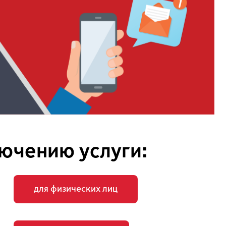
ючению услуги:
для физических лиц