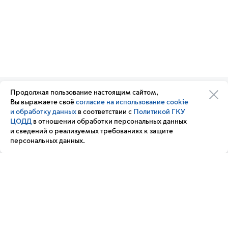
Продолжая пользование настоящим сайтом,
Организации транспортного
Обратная связь
Вы выражаете своё
согласие на использование cookie
комплекса
Подписка
и обработку данных
в соответствии с
Политикой ГКУ
Транспортный комплекс
на новости
ЦОДД
в отношении обработки персональных данных
России
и сведений о реализуемых требованиях к защите
Вакансии
персональных данных.
Новости
Вопрос — ответ
Контакт-центр «Московский транспорт»
+7 495 539-54-54
3210
(с мобильного телефона)